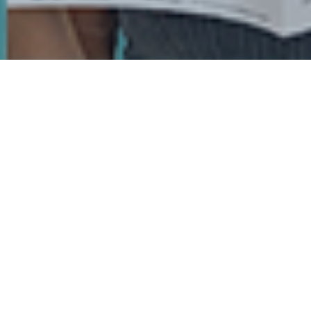
05.02.2026 | BAYARD x TGOA
Ein ganzes Magazin mit Fachbeiträgen
rund um Product Content Lifecycle
Management
In dieser Spezialedition für FMCG-Unternehmen
geht es um aktuelle Themen in Bereichen wie
Produktinformationsmanagement, Datenqualität,
Digital Shelf & Analytics und Product Experience
Management. Erfahren Sie, wie Hersteller und